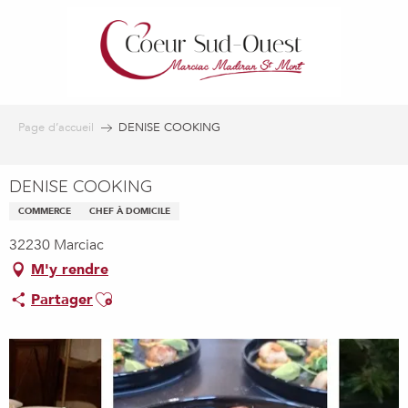
Aller
au
contenu
principal
Page d’accueil
DENISE COOKING
DENISE COOKING
COMMERCE
CHEF À DOMICILE
32230 Marciac
M'y rendre
Ajouter aux favoris
Partager