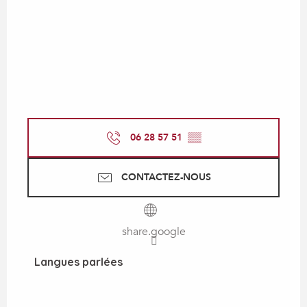
06 28 57 51
▒▒
CONTACTEZ-NOUS
share.google
Langues parlées
Langues parlées