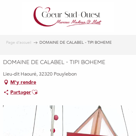
Aller
au
contenu
principal
Page d’accueil
DOMAINE DE CALABEL - TIPI BOHEME
DOMAINE DE CALABEL - TIPI BOHEME
Lieu-dit Haouré, 32320 Pouylebon
M'y rendre
Ajouter aux favoris
Partager