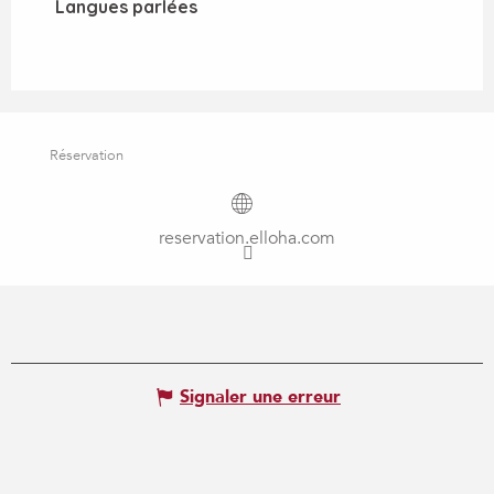
Langues parlées
Langues parlées
Réservation
reservation.elloha.com
Signaler une erreur