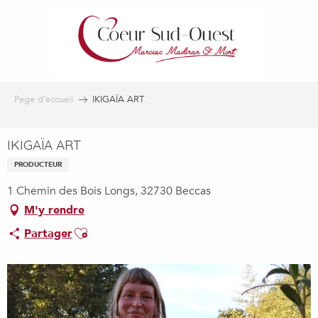
Aller
au
contenu
principal
Page d’accueil
IKIGAÏA ART
IKIGAÏA ART
PRODUCTEUR
1 Chemin des Bois Longs, 32730 Beccas
M'y rendre
Ajouter aux favoris
Partager