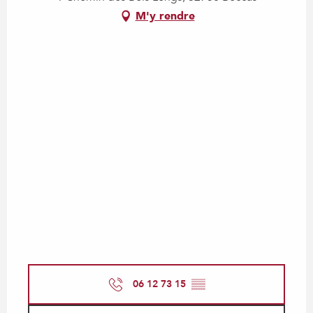
M'y rendre
06 12 73 15
▒▒