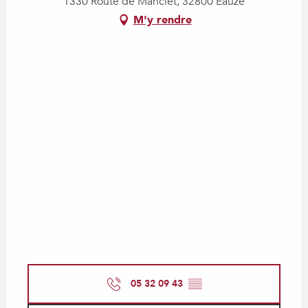
1330 Route de Manciet, 32800 Eauze
M'y rendre
05 32 09 43
▒▒