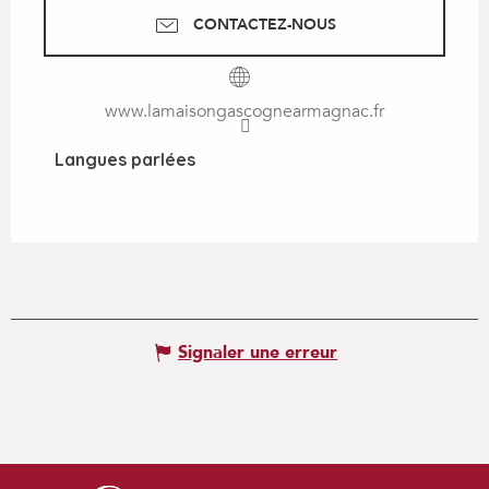
CONTACTEZ-NOUS
www.lamaisongascognearmagnac.fr
Langues parlées
Langues parlées
Signaler une erreur