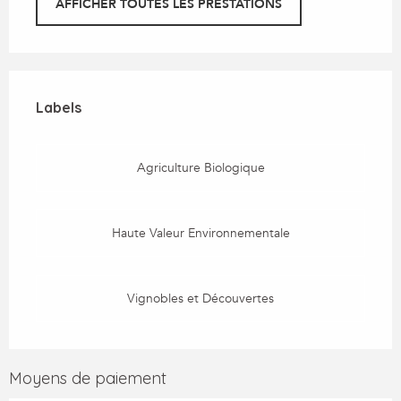
AFFICHER TOUTES LES PRESTATIONS
Offres de prestations
Labels
Labels
Agriculture Biologique
Haute Valeur Environnementale
Vignobles et Découvertes
Moyens de paiement