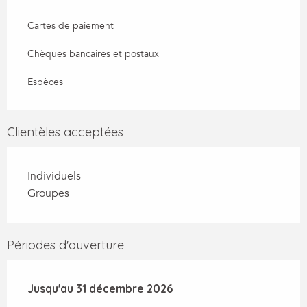
Cartes de paiement
Chèques bancaires et postaux
Espèces
Clientèles acceptées
Individuels
Groupes
Périodes d'ouverture
Du
Jusqu'au
2 janvier 2026
31 décembre 2026
au
31 décembre 2026