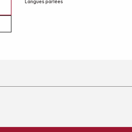
Langues parlées
Langues parlées