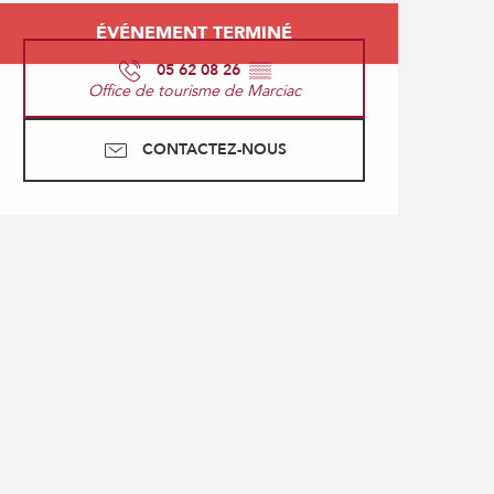
Ouverture et coordonné
ÉVÉNEMENT TERMINÉ
05 62 08 26
▒▒
Office de tourisme de Marciac
CONTACTEZ-NOUS