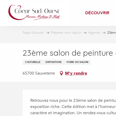
Aller
au
DÉCOUVRIR
contenu
principal
Page d’accueil
Préparer mon séjour
Agenda
23ème
23ème salon de peinture 
CULTURELLE
EXPOSITION
FOIRE OU SALON
65700 Sauveterre
M'y rendre
Description
Retrouvez nous pour le 23ème salon de peinture
exposition riche. Cette édition met à l'honneur
caractère et imagination. Un rendez-vous culture