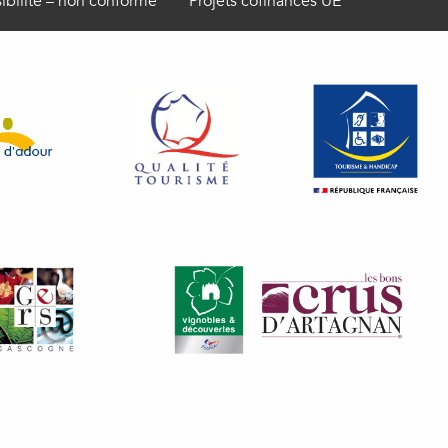
ibilité – non conforme
Projets cofinancés UE