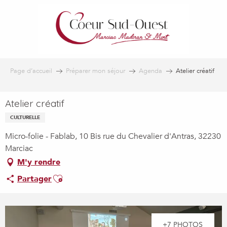
Aller
au
contenu
principal
Page d’accueil
Préparer mon séjour
Agenda
Atelier créatif
Atelier créatif
CULTURELLE
Micro-folie - Fablab, 10 Bis rue du Chevalier d'Antras, 32230
Marciac
M'y rendre
Ajouter aux favoris
Partager
+7 PHOTOS