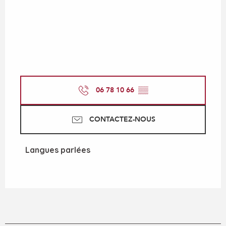
06 78 10 66
▒▒
CONTACTEZ-NOUS
Langues parlées
Langues parlées