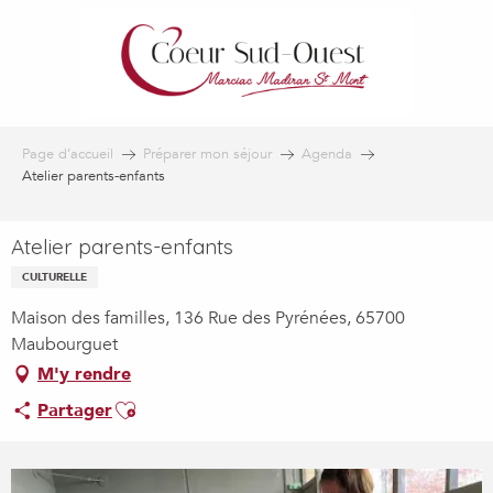
Aller
au
contenu
principal
Page d’accueil
Préparer mon séjour
Agenda
Atelier parents-enfants
Atelier parents-enfants
CULTURELLE
Maison des familles, 136 Rue des Pyrénées, 65700
Maubourguet
M'y rendre
Ajouter aux favoris
Partager