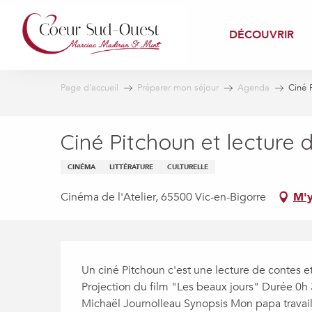
Aller
au
DÉCOUVRIR
contenu
principal
Page d’accueil
Préparer mon séjour
Agenda
Ciné 
Ciné Pitchoun et lecture 
CINÉMA
LITTÉRATURE
CULTURELLE
Cinéma de l'Atelier, 65500 Vic-en-Bigorre
M'y
Description
Un ciné Pitchoun c'est une lecture de contes et l
Projection du film "Les beaux jours" Durée 0h 3
Michaël Journolleau Synopsis Mon papa travail