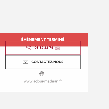
Ouverture et coordonné
ÉVÉNEMENT TERMINÉ
05 62 33 74
▒▒
CONTACTEZ-NOUS
www.adour-madiran.fr