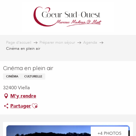
Aller
au
contenu
principal
Page d’accueil
Préparer mon séjour
Agenda
Cinéma en plein air
Cinéma en plein air
CINÉMA
CULTURELLE
32400 Viella
M'y rendre
Ajouter aux favoris
Partager
+4 PHOTOS