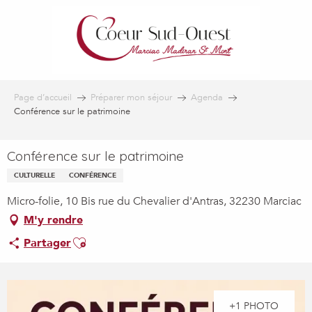
Aller
au
contenu
principal
Page d’accueil
Préparer mon séjour
Agenda
Conférence sur le patrimoine
Conférence sur le patrimoine
CULTURELLE
CONFÉRENCE
Micro-folie, 10 Bis rue du Chevalier d'Antras, 32230 Marciac
M'y rendre
Ajouter aux favoris
Partager
+1 PHOTO