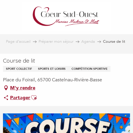
Aller
au
contenu
principal
Page d’accueil
Préparer mon séjour
Agenda
Course de lit
Course de lit
SPORT COLLECTIF
SPORTS ET LOISIRS
COMPÉTITION SPORTIVE
Place du Foirail, 65700 Castelnau-Rivière-Basse
M'y rendre
Ajouter aux favoris
Partager