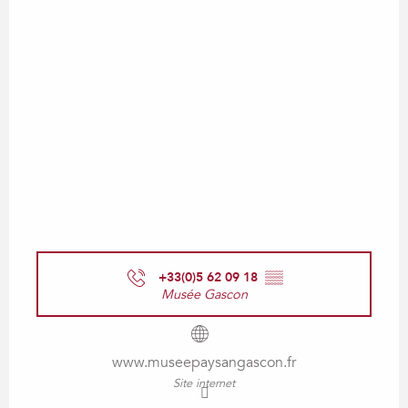
+33(0)5 62 09 18
▒▒
Musée Gascon
www.museepaysangascon.fr
Site internet