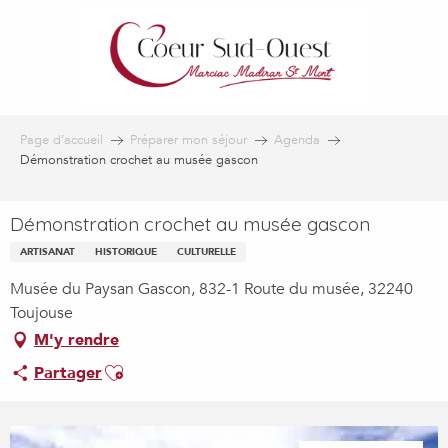
Aller
au
contenu
principal
Page d’accueil
Préparer mon séjour
Agenda
Démonstration crochet au musée gascon
Démonstration crochet au musée gascon
ARTISANAT
HISTORIQUE
CULTURELLE
Musée du Paysan Gascon, 832-1 Route du musée, 32240
Toujouse
M'y rendre
Ajouter aux favoris
Partager