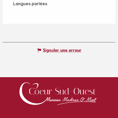
Langues parlées
Langues parlées
Signaler une erreur