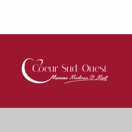
Avéron-Bergelle en fête
Trail des Confins
Fête locale
Exposition à l'Atelier Reanne
Repas escargolade
Concours de pêche et repas
Exposition d'aquarelles