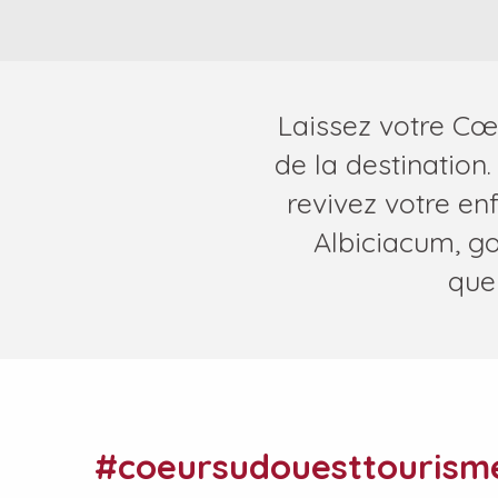
Laissez votre Cœ
de la destination.
revivez votre enf
Albiciacum, go
quel
Brunch au Château Laffitte-Teston
Le vin au fil des sens
Journée paroissiale
Fête locale
#coeursudouesttourism
Fête locale