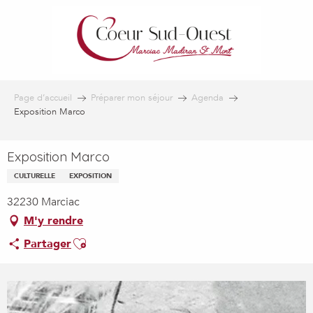
Aller
au
contenu
principal
Page d’accueil
Préparer mon séjour
Agenda
Exposition Marco
Exposition Marco
CULTURELLE
EXPOSITION
32230 Marciac
M'y rendre
Ajouter aux favoris
Partager