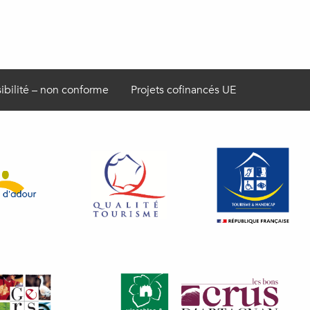
ibilité – non conforme
Projets cofinancés UE