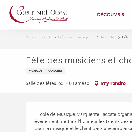
Aller
au
DÉCOUVRIR
contenu
principal
Page d’accueil
Préparer mon séjour
Agenda
Fête 
Fête des musiciens et ch
MUSIQUE
CONCERT
Salle des fêtes, 65140 Laméac
M'y rendre
Description
L’École de Musique Marguerite Lacoste organis
événement mettra à l’honneur les talents des él
pour la musique et le chant dans une ambiance 