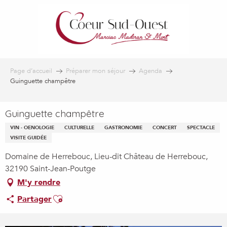
Aller
au
contenu
principal
Page d’accueil
Préparer mon séjour
Agenda
Guinguette champêtre
Guinguette champêtre
VIN - OENOLOGIE
CULTURELLE
GASTRONOMIE
CONCERT
SPECTACLE
VISITE GUIDÉE
Domaine de Herrebouc, Lieu-dit Château de Herrebouc,
32190 Saint-Jean-Poutge
M'y rendre
Ajouter aux favoris
Partager