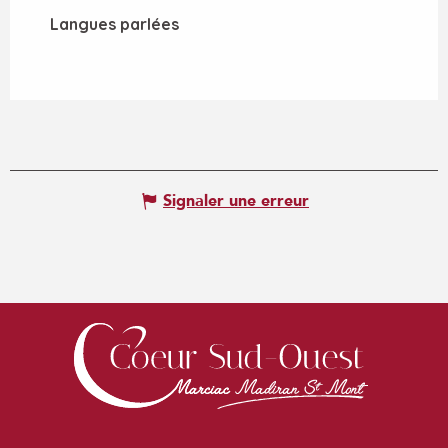
Langues parlées
Langues parlées
Signaler une erreur