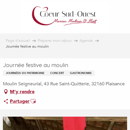
Aller
au
contenu
principal
Page d’accueil
Préparer mon séjour
Agenda
Journée festive au moulin
Journée festive au moulin
JOURNÉES DU PATRIMOINE
CONCERT
GASTRONOMIE
Moulin Seigneurial, 43 Rue Saint-Quitterie, 32160 Plaisance
M'y rendre
Ajouter aux favoris
Partager