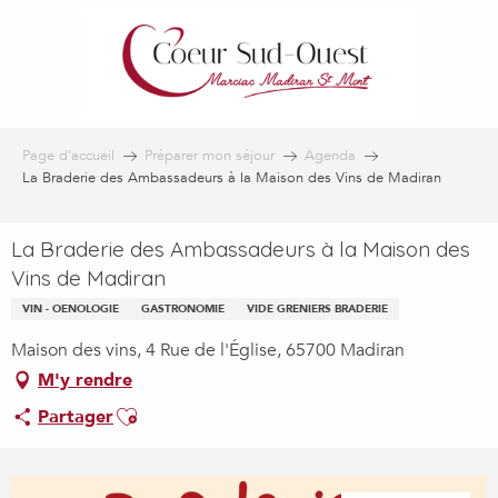
Aller
au
contenu
principal
Page d’accueil
Préparer mon séjour
Agenda
La Braderie des Ambassadeurs à la Maison des Vins de Madiran
La Braderie des Ambassadeurs à la Maison des
Vins de Madiran
VIN - OENOLOGIE
GASTRONOMIE
VIDE GRENIERS BRADERIE
Maison des vins, 4 Rue de l'Église, 65700 Madiran
M'y rendre
Ajouter aux favoris
Partager