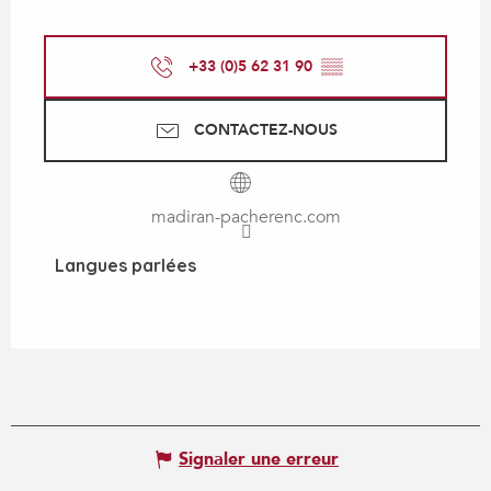
+33 (0)5 62 31 90
▒▒
CONTACTEZ-NOUS
madiran-pacherenc.com
Langues parlées
Langues parlées
Signaler une erreur