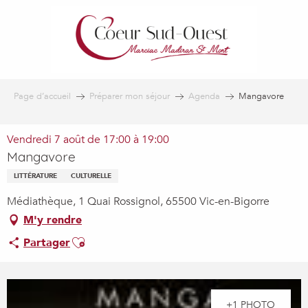
Aller
au
contenu
principal
Page d’accueil
Préparer mon séjour
Agenda
Mangavore
Vendredi 7 août de 17:00 à 19:00
Mangavore
LITTÉRATURE
CULTURELLE
Médiathèque, 1 Quai Rossignol, 65500 Vic-en-Bigorre
M'y rendre
Ajouter aux favoris
Partager
+1 PHOTO