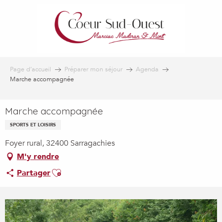
Aller
au
contenu
principal
Page d’accueil
Préparer mon séjour
Agenda
Marche accompagnée
Marche accompagnée
SPORTS ET LOISIRS
Foyer rural, 32400 Sarragachies
M'y rendre
Ajouter aux favoris
Partager