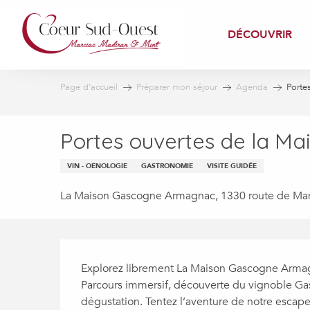
Aller
au
DÉCOUVRIR
contenu
principal
Page d’accueil
Préparer mon séjour
Agenda
Porte
Portes ouvertes de la M
VIN - OENOLOGIE
GASTRONOMIE
VISITE GUIDÉE
La Maison Gascogne Armagnac, 1330 route de Man
Description
Explorez librement La Maison Gascogne Armagn
Parcours immersif, découverte du vignoble Gas
dégustation. Tentez l’aventure de notre escape