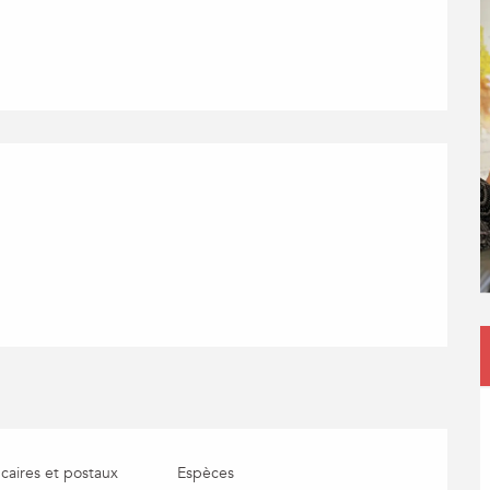
ns
aires et postaux
Espèces