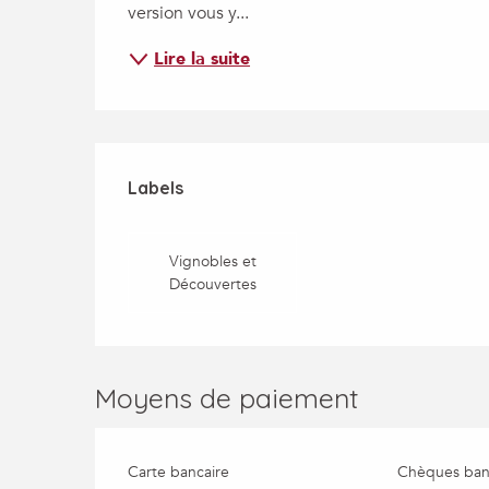
version vous y...
Lire la suite
Offres de prestatio
Labels
Labels
Vignobles et
Découvertes
Moyens de paiement
Carte bancaire
Chèques banc