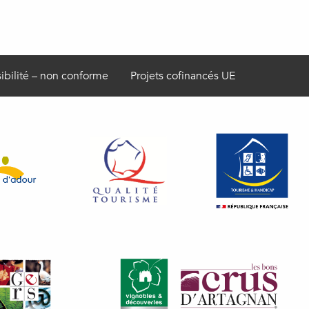
ibilité – non conforme
Projets cofinancés UE