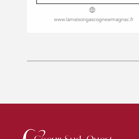
www.lamaisongascognearmagnac.fr