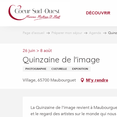
Aller
au
DÉCOUVRIR
contenu
principal
Page d’accueil
Préparer mon séjour
Agenda
Quinz
26 juin > 8 août
Quinzaine de l'image
PHOTOGRAPHIE
CULTURELLE
EXPOSITION
Village, 65700 Maubourguet
M'y rendre
Description
La Quinzaine de l’image revient à Maubourguet
et le regard des artistes sur le monde qui nou