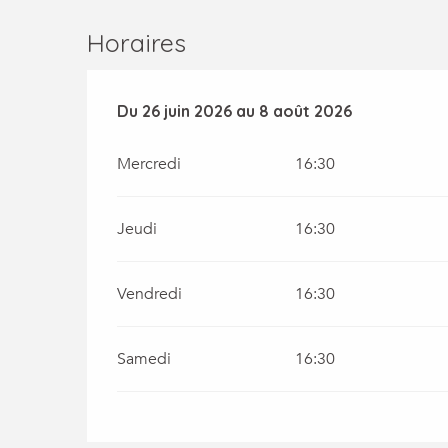
Horaires
Du
Du
26 juin 2026
26 juin 2026
au
au
8 août 2026
8 août 2026
Mercredi
16:30
Jeudi
16:30
Vendredi
16:30
Samedi
16:30