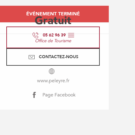
Ouverture et coordonné
ÉVÉNEMENT TERMINÉ
Gratuit
05 62 96 39
▒▒
Office de Tourisme
CONTACTEZ-NOUS
www.peleyre.fr
Page Facebook