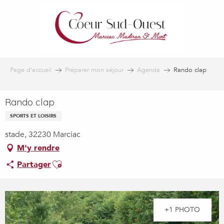
Aller
au
contenu
principal
Page d’accueil
Préparer mon séjour
Agenda
Rando clap
Rando clap
SPORTS ET LOISIRS
stade, 32230 Marciac
M'y rendre
Ajouter aux favoris
Partager
+1 PHOTO