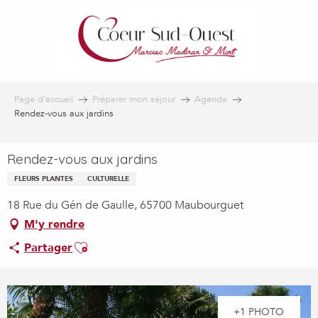
Aller
au
contenu
principal
Page d’accueil
Préparer mon séjour
Agenda
Rendez-vous aux jardins
Rendez-vous aux jardins
FLEURS PLANTES
CULTURELLE
18 Rue du Gén de Gaulle, 65700 Maubourguet
M'y rendre
Ajouter aux favoris
Partager
+1 PHOTO