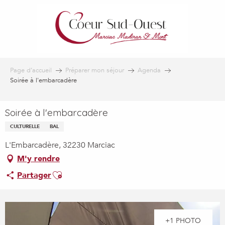
Aller
au
contenu
principal
Page d’accueil
Préparer mon séjour
Agenda
Soirée à l'embarcadère
Soirée à l'embarcadère
CULTURELLE
BAL
L'Embarcadère, 32230 Marciac
M'y rendre
Ajouter aux favoris
Partager
+1 PHOTO