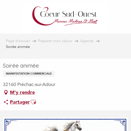
Aller
au
contenu
principal
Page d’accueil
Préparer mon séjour
Agenda
Soirée animée
Soirée animée
MANIFESTATION COMMERCIALE
32160 Préchac-sur-Adour
M'y rendre
Ajouter aux favoris
Partager