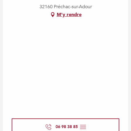
32160 Préchac-sur-Adour
M'y rendre
06 98 38 85
▒▒