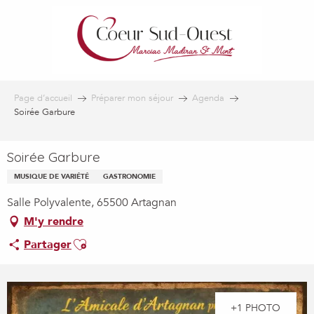
Aller
au
contenu
principal
Page d’accueil
Préparer mon séjour
Agenda
Soirée Garbure
Soirée Garbure
MUSIQUE DE VARIÉTÉ
GASTRONOMIE
Salle Polyvalente, 65500 Artagnan
M'y rendre
Ajouter aux favoris
Partager
+1 PHOTO