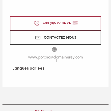
+33 (0)6 27 04 24
▒▒
CONTACTEZ-NOUS
www.porcnoir-domainerey.com
Langues parlées
Langues parlées