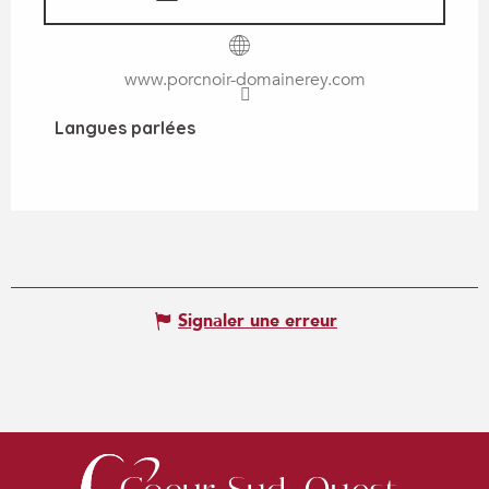
www.porcnoir-domainerey.com
Langues parlées
Langues parlées
Signaler une erreur