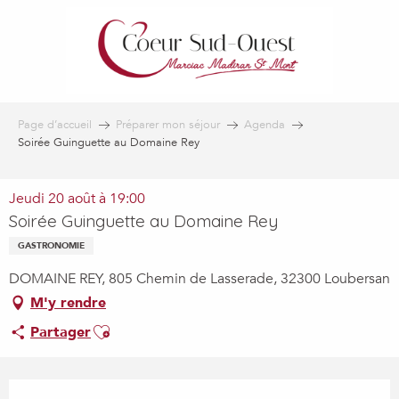
Aller
au
contenu
principal
Page d’accueil
Préparer mon séjour
Agenda
Soirée Guinguette au Domaine Rey
Jeudi 20 août à 19:00
Soirée Guinguette au Domaine Rey
GASTRONOMIE
DOMAINE REY, 805 Chemin de Lasserade, 32300 Loubersan
M'y rendre
Ajouter aux favoris
Partager
Ouverture et coordonnées