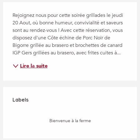
Description
Rejoignez nous pour cette soirée grillades le jeudi 
20 Aout, où bonne humeur, convivialité et saveurs 
sont au rendez-vous ! Avec cette réservation, vous 
disposez d'une Côte échine de Porc Noir de 
Bigorre grillée au brasero et brochettes de canard 
IGP Gers grillées au brasero, avec frites cuites à...
Lire la suite
Offres de prestations
Labels
Labels
Bienvenue à la ferme