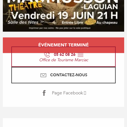
Ouverture et coordonnées
ÉVÉNEMENT TERMINÉ
05 62 08 26
▒▒
Office de Tourisme Marciac
CONTACTEZ-NOUS
Page Facebook
Description