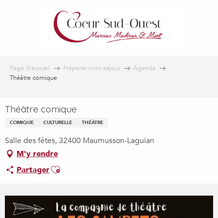
Aller
au
contenu
principal
Page d’accueil
Préparer mon séjour
Agenda
Théâtre comique
Théâtre comique
COMIQUE
CULTURELLE
THÉÂTRE
Salle des fêtes, 32400 Maumusson-Laguian
M'y rendre
Ajouter aux favoris
Partager