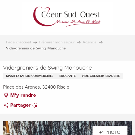
Aller
au
contenu
principal
Page d’accueil
Préparer mon séjour
Agenda
Vide-greniers de Swing Manouche
Vide-greniers de Swing Manouche
MANIFESTATION COMMERCIALE
BROCANTE
VIDE GRENIERS BRADERIE
Place des Arènes, 32400 Riscle
M'y rendre
Ajouter aux favoris
Partager
+1 PHOTO