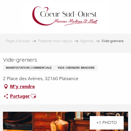
Aller
au
contenu
principal
Page d’accueil
Préparer mon séjour
Agenda
Vide-greniers
Vide-greniers
MANIFESTATION COMMERCIALE
VIDE GRENIERS BRADERIE
2 Place des Arènes, 32160 Plaisance
M'y rendre
Ajouter aux favoris
Partager
+1 PHOTO