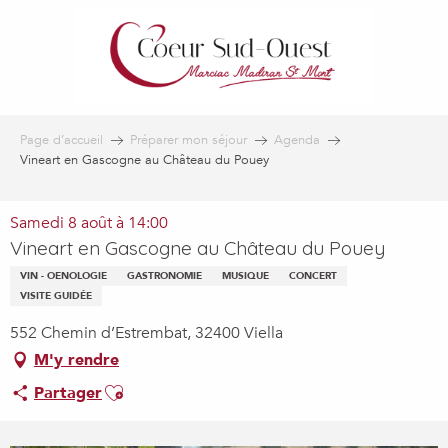
Aller
au
contenu
principal
Page d’accueil
Préparer mon séjour
Agenda
Vineart en Gascogne au Château du Pouey
Samedi 8 août à 14:00
Vineart en Gascogne au Château du Pouey
VIN - OENOLOGIE
GASTRONOMIE
MUSIQUE
CONCERT
VISITE GUIDÉE
552 Chemin d’Estrembat, 32400 Viella
M'y rendre
Ajouter aux favoris
Partager