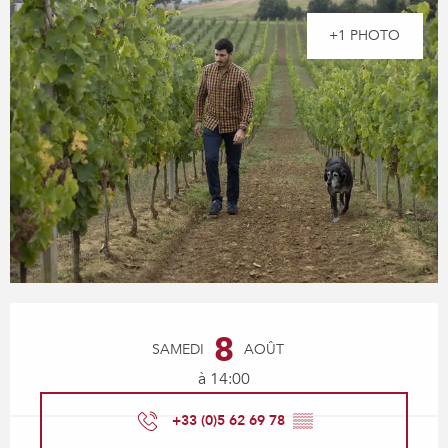
+1 PHOTO
Ouverture et coordonnées
8
SAMEDI
AOÛT
à 14:00
+33 (0)5 62 69 78
▒▒