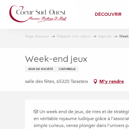
Aller
au
DÉCOUVRIR
contenu
principal
Page d’accueil
Préparer mon séjour
Agenda
Week-
Week-end jeux
JEUX DE SOCIÉTÉ
CULTURELLE
salle des fêtes, 65320 Tarasteix
M'y rendre
Description
🎲 Un week-end de jeux, de rires et de stratégi
en véritable royaume ludique grâce à l’associat
simple curieux, venez plonger dans l’univers p