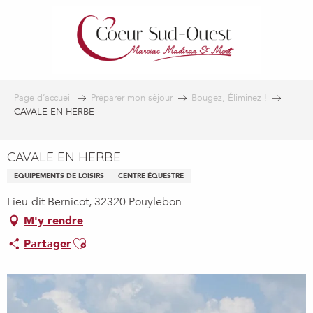
Aller
au
contenu
principal
Page d’accueil
Préparer mon séjour
Bougez, Éliminez !
CAVALE EN HERBE
CAVALE EN HERBE
EQUIPEMENTS DE LOISIRS
CENTRE ÉQUESTRE
Lieu-dit Bernicot, 32320 Pouylebon
M'y rendre
Ajouter aux favoris
Partager