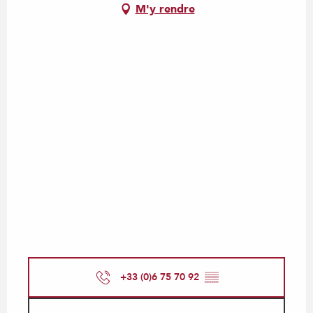
M'y rendre
+33 (0)6 75 70 92
▒▒