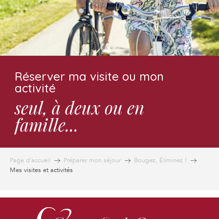
Réserver ma visite ou mon
activité
seul, à deux ou en
famille...
Page d’accueil
Préparer mon séjour
Bougez, Éliminez !
Mes visites et activités
VELORAIL DE L'ARMAGNAC
BALADE OENO-LUDIQUE AU DOMAINE DE BILÉ