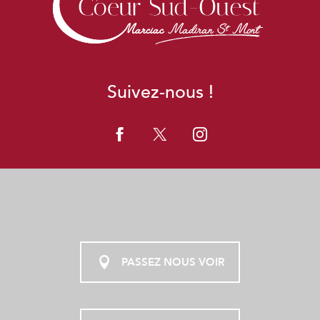
VISITE GUIDÉE DE MADIRAN
VISITE GUIDÉE DE MARCIAC
Fabrique ta canne et pêche
Soirée guinguette au Domaine Rey
Aquarelles au bord de l'eau
Suivez-nous !
L'Adour en canoë-kayak
Fabrique ta canne et pêche
Balade Cistude et Adour
Objets nature et petites histoires au bord de l'eau
Soirée guinguette au Domaine Rey
PASSEZ NOUS VOIR