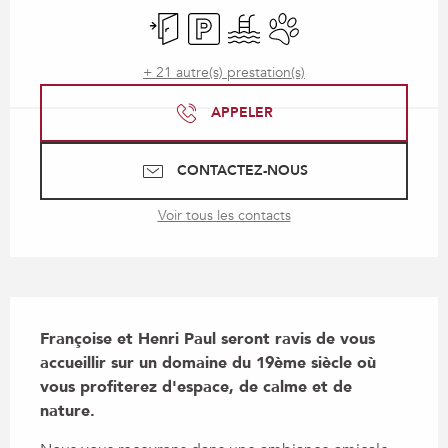
Entrée indépendante
Parking
Piscine
Animaux acceptés
+ 21 autre(s) prestation(s)
APPELER
CONTACTEZ-NOUS
Voir tous les contacts
Description
Françoise et Henri Paul seront ravis de vous 
accueillir sur un domaine du 19ème siècle où 
vous profiterez d'espace, de calme et de 
nature.