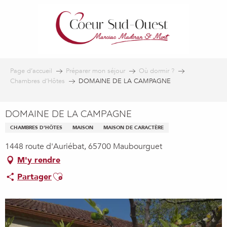
Aller
au
contenu
principal
Page d’accueil
Préparer mon séjour
Où dormir ?
Chambres d’Hôtes
DOMAINE DE LA CAMPAGNE
DOMAINE DE LA CAMPAGNE
CHAMBRES D'HÔTES
MAISON
MAISON DE CARACTÈRE
1448 route d'Auriébat, 65700 Maubourguet
M'y rendre
Ajouter aux favoris
Partager