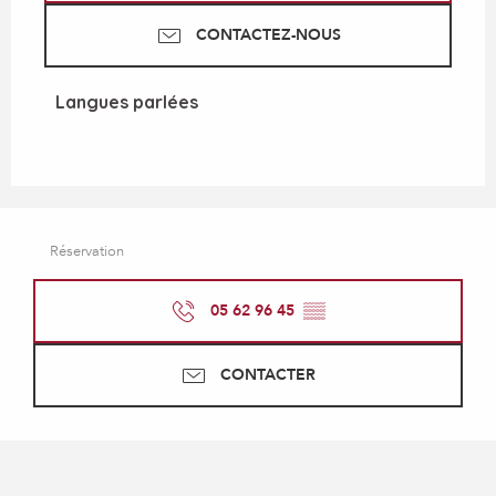
CONTACTEZ-NOUS
Langues parlées
Langues parlées
Réservation
05 62 96 45
▒▒
CONTACTER