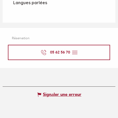
Langues parlées
Langues parlées
Réservation
05 62 56 70
▒▒
Signaler une erreur