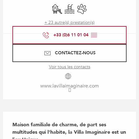
Jeux pour enfants / Espace jeux
Piscine
Animaux acceptés
+ 23 autre(s) prestation(s)
+33 (0)6 11 01 04
▒▒
CONTACTEZ-NOUS
Voir tous les contacts
www.lavillaimaginaire.com
Description
Maison familiale de charme, de part ses 
multitudes qui l'habite, la Villa Imaginaire est un 