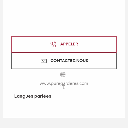
APPELER
CONTACTEZ-NOUS
www.puregarderes.com
Langues parlées
Langues parlées