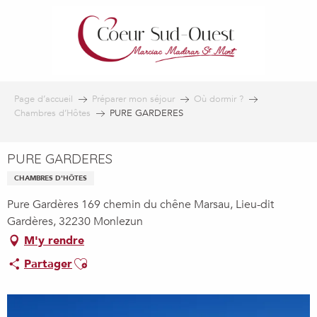
Aller
au
contenu
principal
Page d’accueil
Préparer mon séjour
Où dormir ?
Chambres d’Hôtes
PURE GARDERES
PURE GARDERES
CHAMBRES D'HÔTES
Pure Gardères 169 chemin du chêne Marsau, Lieu-dit
Gardères, 32230 Monlezun
M'y rendre
Ajouter aux favoris
Partager