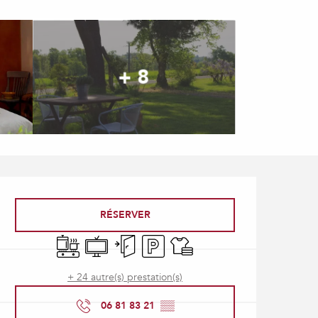
+ 8
Ouverture et coordonné
RÉSERVER
Plaque de cuisson
Télévision
Entrée indépendante
Parking
Draps et linge
+ 24 autre(s) prestation(s)
06 81 83 21
▒▒