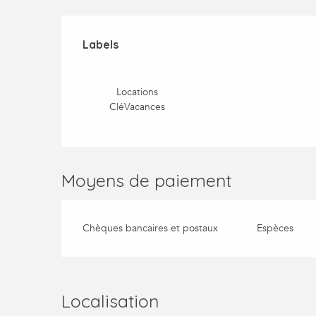
Offres de prestatio
Labels
Labels
Locations
CléVacances
Moyens de paiement
Chèques bancaires et postaux
Espèces
Localisation