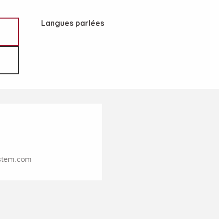
Langues parlées
Langues parlées
ystem.com