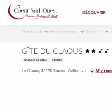
Aller
au
DÉCOUVRIR
contenu
principal
Page d’accueil
Préparer mon séjour
Où dormir ?
L
GÎTE DU CLAOUS
MEUBLÉS ET GÎTES
STUDIO
Le Claous, 32290 Bouzon-Gellenave
M'y ren