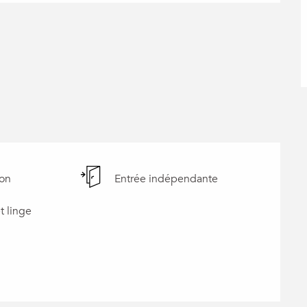
ion
Entrée indépendante
t linge