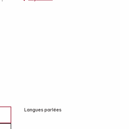
Langues parlées
Langues parlées