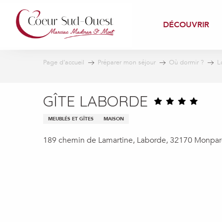
Aller
au
DÉCOUVRIR
contenu
principal
Page d’accueil
Préparer mon séjour
Où dormir ?
L
GÎTE LABORDE
MEUBLÉS ET GÎTES
MAISON
189 chemin de Lamartine, Laborde, 32170 Monpar