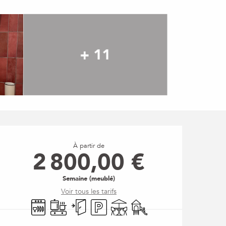
+ 11
Ouverture et coordonné
À partir de
2 800,00 €
Semaine (meublé)
Voir tous les tarifs
Lave vaisselle
Plaque de cuisson
Entrée indépendante
Parking
Terrasse
Jeux pour enfants / Espace