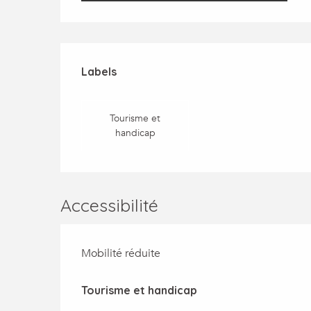
Offres de prestatio
Labels
Labels
Tourisme et
handicap
Accessibilité
Mobilité réduite
Tourisme et handicap
Tourisme et handicap