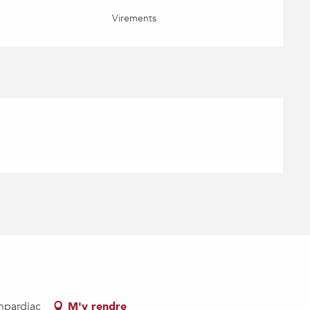
Virements
npardiac
M'y rendre