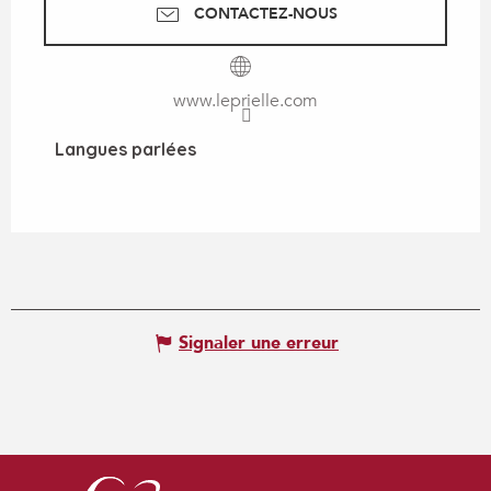
CONTACTEZ-NOUS
www.leprielle.com
Langues parlées
Langues parlées
Signaler une erreur