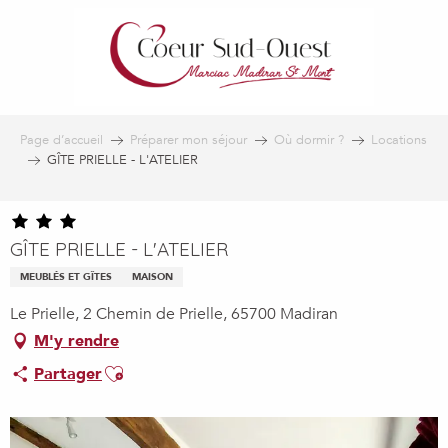
Aller
au
contenu
principal
Page d’accueil
Préparer mon séjour
Où dormir ?
Locations
GÎTE PRIELLE - L'ATELIER
GÎTE PRIELLE - L'ATELIER
MEUBLÉS ET GÎTES
MAISON
Le Prielle, 2 Chemin de Prielle, 65700 Madiran
M'y rendre
Ajouter aux favoris
Partager