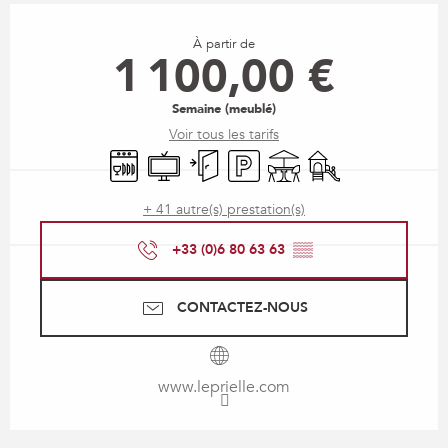
Ouverture et coordonnées
À partir de
1 100,00 €
Semaine (meublé)
Voir tous les tarifs
Lave vaisselle
Télévision
Entrée indépendante
Parking
Terrasse
Jeux pour enfants /
+ 41 autre(s) prestation(s)
+33 (0)6 80 63 63
▒▒
CONTACTEZ-NOUS
www.leprielle.com