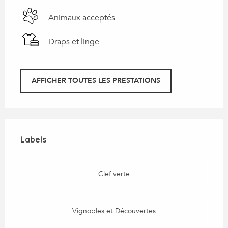
Animaux acceptés
Draps et linge
AFFICHER TOUTES LES PRESTATIONS
Offres de prestations
Labels
Labels
Clef verte
Vignobles et Découvertes