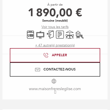
À partir de
1 890,00 €
Semaine (meublé)
Voir tous les tarifs
Lave vaisselle
Télévision
Entrée indépendante
Parking
Terrasse
Jeux pour enfants /
+ 47 autre(s) prestation(s)
APPELER
CONTACTEZ-NOUS
www.maisonfreresleglise.com