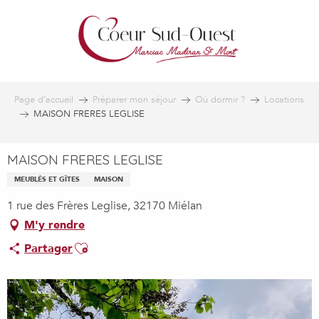
Aller
au
contenu
principal
Page d’accueil
Préparer mon séjour
Où dormir ?
Locations
MAISON FRERES LEGLISE
MAISON FRERES LEGLISE
MEUBLÉS ET GÎTES
MAISON
1 rue des Frères Leglise, 32170 Miélan
M'y rendre
Ajouter aux favoris
Partager