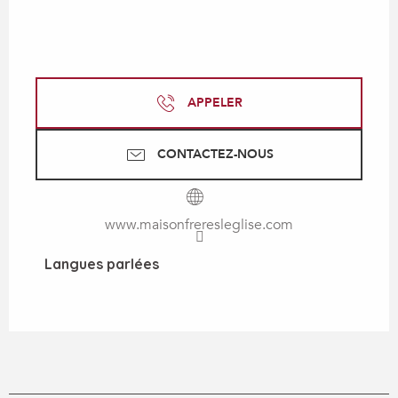
APPELER
CONTACTEZ-NOUS
www.maisonfreresleglise.com
Langues parlées
Langues parlées