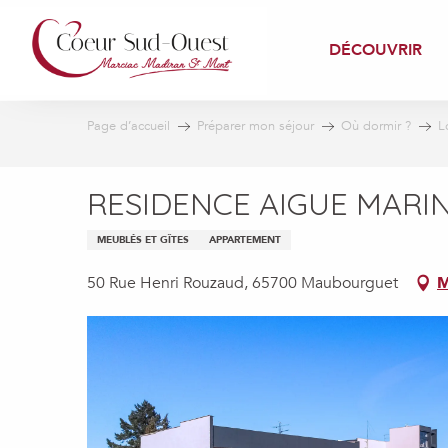
Aller
au
DÉCOUVRIR
contenu
principal
Page d’accueil
Préparer mon séjour
Où dormir ?
L
RESIDENCE AIGUE MARI
MEUBLÉS ET GÎTES
APPARTEMENT
50 Rue Henri Rouzaud, 65700 Maubourguet
M