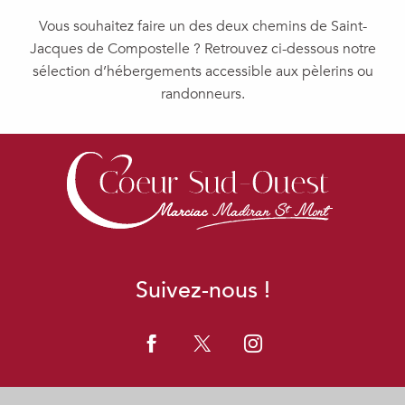
Vous souhaitez faire un des deux chemins de Saint-
Jacques de Compostelle ? Retrouvez ci-dessous notre
sélection d’hébergements accessible aux pèlerins ou
randonneurs.
HÔTEL DE FRANCE
L’ÉTAPE TERMOISE
L'EAU VIVE
LO CASTET DE FÉBUS
CHAMBRES D'HÔTES AU CASSOU
L'EVEIL DES SENS
DOMAINE DE LA CAMPAGNE
Suivez-nous !
LAGNIAPPE
HALTE JACQUAIRE DU PRIEURÉ DE SAINT-LÉZER
ACCUEIL ETAPE DE MAUBOURGUET
HALTE CAMPING CENTRADOUR
LE PAILLE EN QUEUE