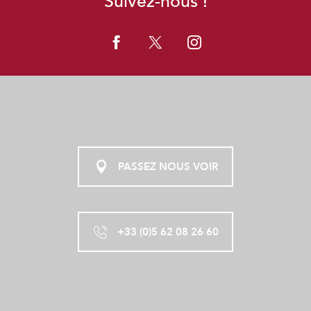
Suivez-nous !
L'AOUEILLE - ECOLODGES
L'ETE GERSOIS
MEUBLE COUSTILLAS
HÔTEL SOLENCA
CAMPING DOMAINE DE CALABEL
PASSEZ NOUS VOIR
+33 (0)5 62 08 26 60