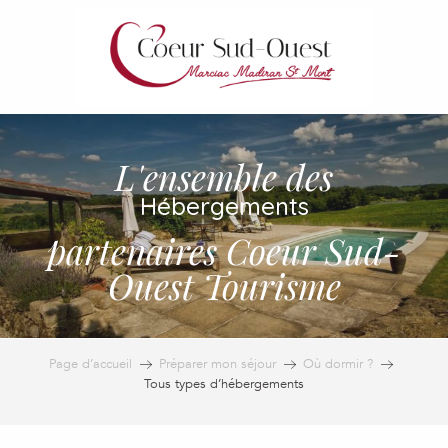
Aller
au
contenu
principal
L'ensemble des
Hébergements
partenaires Coeur Sud-
Ouest Tourisme
Page d’accueil
Préparer mon séjour
Où dormir ?
Tous types d’hébergements