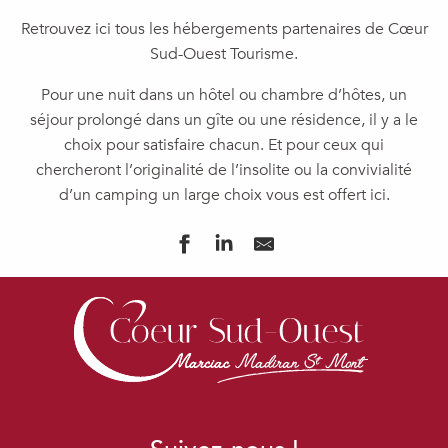
Retrouvez ici tous les hébergements partenaires de Cœur
Sud-Ouest Tourisme.
Pour une nuit dans un hôtel ou chambre d’hôtes, un
séjour prolongé dans un gîte ou une résidence, il y a le
choix pour satisfaire chacun. Et pour ceux qui
chercheront l’originalité de l’insolite ou la convivialité
d’un camping un large choix vous est offert ici.
LE BALCON DES OISEAUX
LA PARENTHESE SAINT-ESSELIN - LODGE 5 PERSONNES
MAISON D'HÔTES LA CORDILLIÈRE
HALTE SAINT-FRUCTUEUX
L’ÉTAPE TERMOISE
LES BULLES PERCHEES DE LARTIGUE
DOMAINE DE POURROUQUET - GÎTE