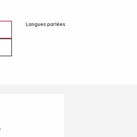
Langues parlées
Langues parlées
m