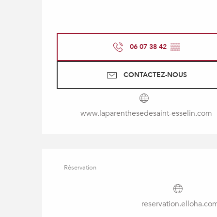
06 07 38 42
▒▒
CONTACTEZ-NOUS
www.laparenthesedesaint-esselin.com
Réservation
reservation.elloha.co