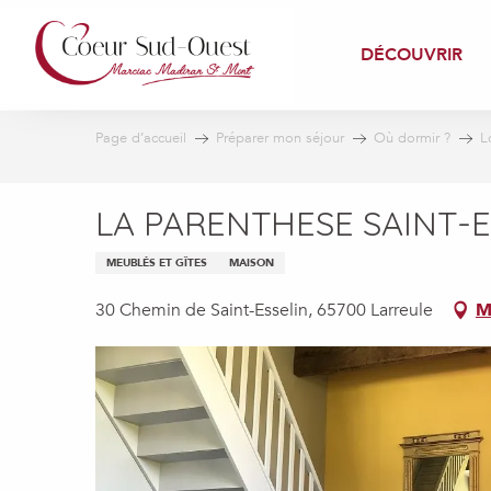
Aller
au
DÉCOUVRIR
contenu
principal
Page d’accueil
Préparer mon séjour
Où dormir ?
L
LA PARENTHESE SAINT-E
MEUBLÉS ET GÎTES
MAISON
30 Chemin de Saint-Esselin, 65700 Larreule
M