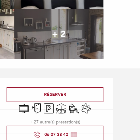
+ 2
Ouverture et coordonné
RÉSERVER
Télévision
Entrée indépendante
Parking
Terrasse
Jeux pour enfants / Espace jeux
Animaux acceptés
+ 27 autre(s) prestation(s)
06 07 38 42
▒▒