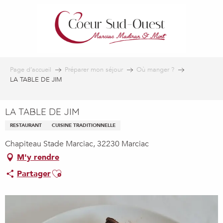
Aller
au
contenu
principal
Page d’accueil
Préparer mon séjour
Où manger ?
LA TABLE DE JIM
LA TABLE DE JIM
RESTAURANT
CUISINE TRADITIONNELLE
Chapiteau Stade Marciac, 32230 Marciac
M'y rendre
Ajouter aux favoris
Partager