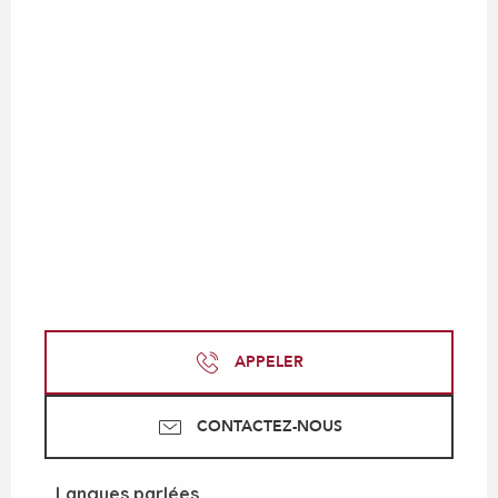
APPELER
CONTACTEZ-NOUS
Langues parlées
Langues parlées