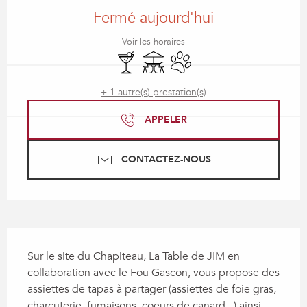
Fermé aujourd'hui
Voir les horaires
Bar / Buvette
Terrasse
Animaux acceptés
+ 1 autre(s) prestation(s)
APPELER
CONTACTEZ-NOUS
Description
Sur le site du Chapiteau, La Table de JIM en 
collaboration avec le Fou Gascon, vous propose des 
assiettes de tapas à partager (assiettes de foie gras, 
charcuterie, fumaisons, coeurs de canard...) ainsi 