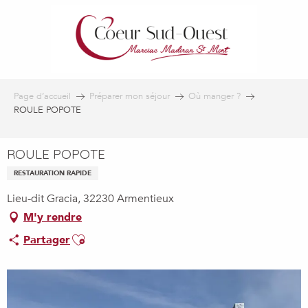
Aller
au
contenu
principal
Page d’accueil
Préparer mon séjour
Où manger ?
ROULE POPOTE
ROULE POPOTE
RESTAURATION RAPIDE
Lieu-dit Gracia, 32230 Armentieux
M'y rendre
Ajouter aux favoris
Partager