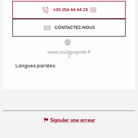
+33 (0)6 64 64 23
▒▒
CONTACTEZ-NOUS
www.roulepopote.fr
Langues parlées
Langues parlées
Signaler une erreur